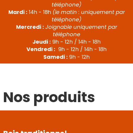
téléphone)
Mardi :
14h - 18h
(le matin : uniquement par
téléphone)
Mercredi :
Joignable uniquement par
téléphone
Jeudi :
9h - 12h / 14h - 18h
Vendredi :
9h - 12h /
14h - 18h
Samedi :
9h - 12h
Nos produits