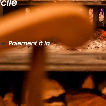
cile
e
➡️
Paiement à la