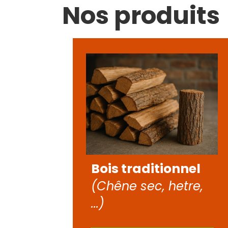
Nos produits
Bois traditionnel
(Chêne sec, hetre,
...)