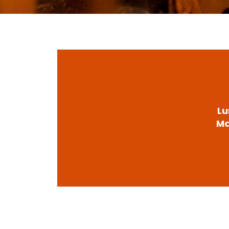
Lu
Ma