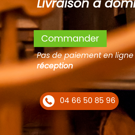
Livraison à domi
Commander
Pas de paiement en lign
réception
04 66 50 85 96