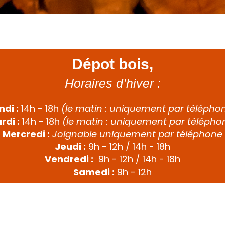
Dépot bois,
Horaires d’hiver :
ndi :
14h - 18h
(le matin : uniquement par télépho
rdi :
14h - 18h
(le matin : uniquement par télépho
Mercredi :
Joignable uniquement par téléphone
Jeudi :
9h - 12h / 14h - 18h
Vendredi :
9h - 12h /
14h - 18h
Samedi :
9h - 12h