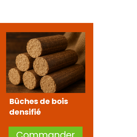
Bûches de bois
densifié
Commander