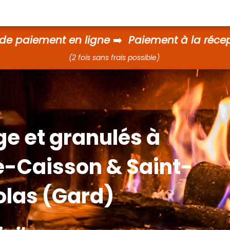
de paiement en ligne
➡️
Paiement à la réce
(2 fois sans frais possible)
ge et granulés à
e-Caisson & Saint-
olas (Gard)